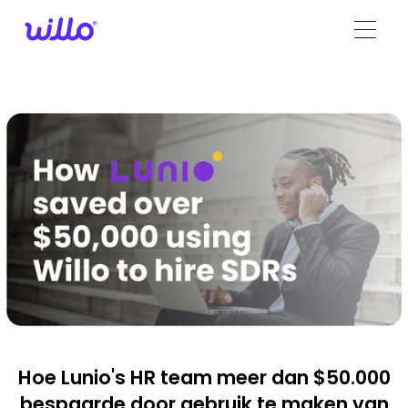
Please
note:
This
website
includes
an
accessibility
system.
Hoe Lunio's HR team meer dan $50.000
bespaarde door gebruik te maken van