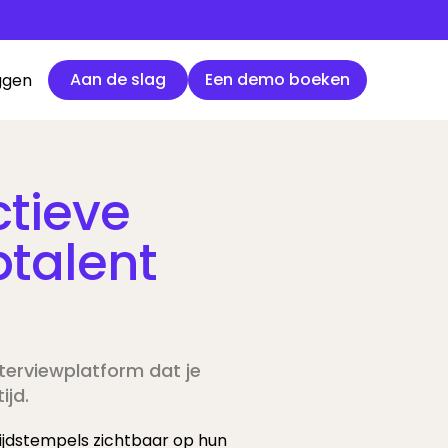
Aan de slag
Een demo boeken
Aan de slag
Een demo boeken
ggen
ctieve
talent
nterviewplatform dat je
ijd.