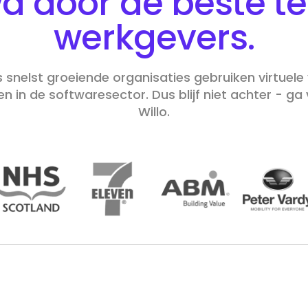
d door de beste
t
werkgevers.
s snelst groeiende organisaties gebruiken virtuel
 in de softwaresector. Dus blijf niet achter - g
Willo.