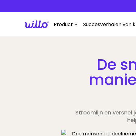
Please
note:
This
Product
Succesverhalen van k
website
includes
an
accessibility
system.
De sn
Press
Control-
manie
F11
to
adjust
the
website
Stroomlijn en versnel 
to
hel
people
with