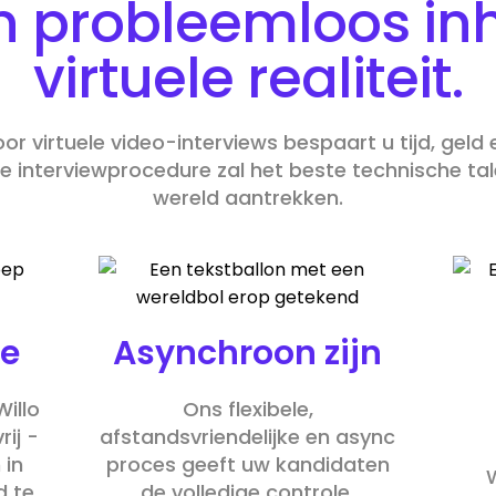
 probleemloos in
virtuele
realiteit.
r virtuele video-interviews bespaart u tijd, geld
ke interviewprocedure zal het beste technische tal
wereld aantrekken.
te
Asynchroon zijn
illo
Ons flexibele,
rij -
afstandsvriendelijke en async
 in
proces geeft uw kandidaten
d te
de volledige controle.