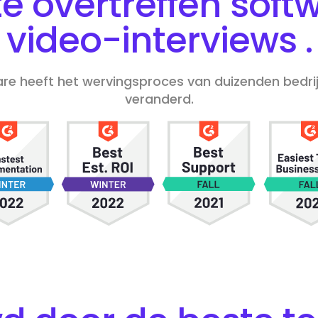
te overtreffen
softw
video-interviews
.
e heeft het wervingsproces van duizenden bedrij
veranderd.