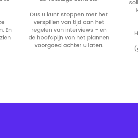
sol
Dus u kunt stoppen met het
ze
verspillen van tijd aan het
n. En
regelen van interviews - en
H
 zien
de hoofdpijn van het plannen
voorgoed achter u laten.
(