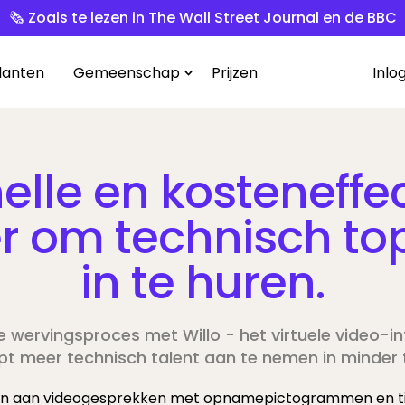
🗞️ Zoals te lezen in The Wall Street Journal en de BBC
lanten
Gemeenschap
Prijzen
Inlo
elle en kosteneffe
r om technisch top
in te huren.
je wervingsproces met Willo - het virtuele video-i
pt meer technisch talent aan te nemen in minder t