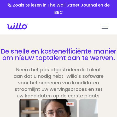
Please
🗞️ Zoals te lezen in The Wall Street Journal en de
note:
BBC
This
website
includes
an
accessibility
system.
De snelle en kostenefficiënte manier
om nieuw toptalent aan te werven.
Neem het pas afgestudeerde talent
aan dat u nodig hebt-Willo's software
voor het screenen van kandidaten
stroomlijnt uw wervingsproces en zet
uw kandidaten op de eerste plaats.