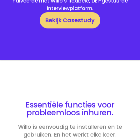
halveerde met Willo's flexibele, DEI-gestuurde
interviewplatform.
Bekijk Casestudy
Essentiële
functies
voor
probleemloos inhuren.
Willo is eenvoudig te installeren en te
gebruiken. En het werkt elke keer.