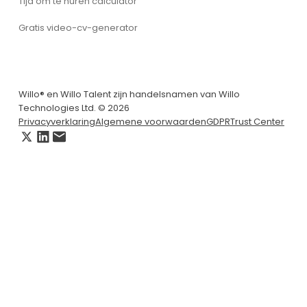
Tijd om te huren calculator
Gratis video-cv-generator
Willo® en Willo Talent zijn handelsnamen van Willo
Technologies Ltd. © 2026
Privacyverklaring
Algemene voorwaarden
GDPR
Trust Center