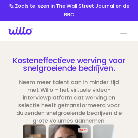
Please
🗞️ Zoals te lezen in The Wall Street Journal en de
note:
BBC
This
website
includes
an
accessibility
system.
Kosteneffectieve werving voor
snelgroeiende bedrijven.
Neem meer talent aan in minder tijd
met Willo - het virtuele video-
interviewplatform dat werving en
selectie heeft getransformeerd voor
duizenden snelgroeiende bedrijven die
grote volumes aannemen.