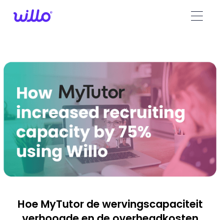
Please
note:
This
website
includes
an
accessibility
system.
Hoe MyTutor de wervingscapaciteit
verhoogde en de overheadkosten