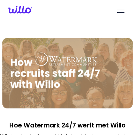
Please
note:
This
website
includes
an
accessibility
system.
Hoe Watermark 24/7 werft met Willo