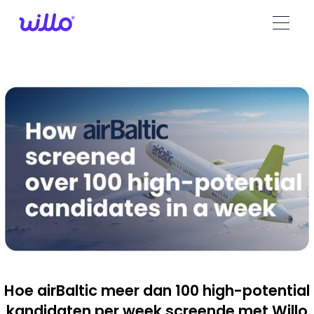
Please
note:
This
website
includes
an
accessibility
system.
Hoe airBaltic meer dan 100 high-potential
kandidaten per week screende met Willo