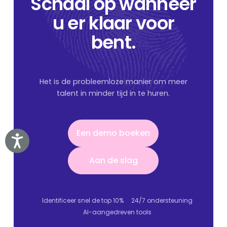
Schaal op wanneer
u er klaar voor
bent.
Het is de probleemloze manier om meer
talent in minder tijd in te huren.
Een demo boeken
Een demo boeken
Accessibility
Aan de slag
Aan de slag
Identificeer snel de top 10%
24/7 ondersteuning
AI-aangedreven tools