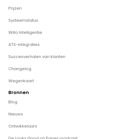
Prijzen
Systeemstatus
Willo Intelligentie
ATS-integraties
Succesverhalen van klanten
Changelog
Wegenkaart
Bronnen
Blog
Nieuws
Ontwikkelaars
De Looks Good on Paper-podcast