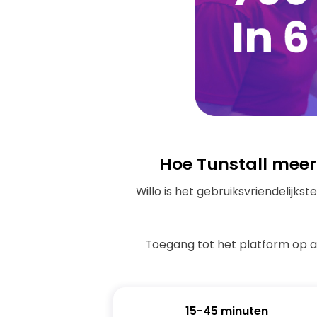
visual
disabilities
who
are
using
a
screen
reader;
Press
Hoe Tunstall mee
Control-
F10
Willo is het gebruiksvriendelijk
to
open
an
Toegang tot het platform op af
accessibility
menu.
15-45 minuten