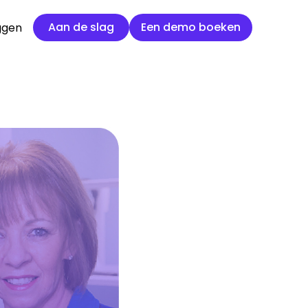
Aan de slag
Een demo boeken
Aan de slag
Een demo boeken
ggen