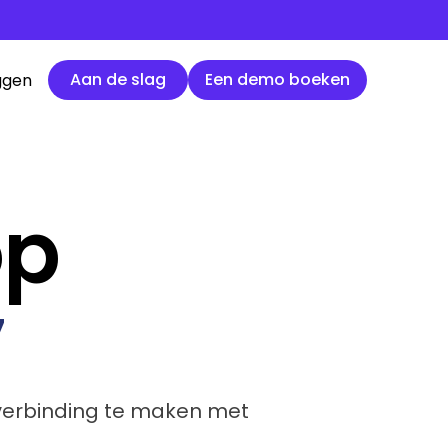
Aan de slag
Een demo boeken
Aan de slag
Een demo boeken
ggen
op
y
 verbinding te maken met