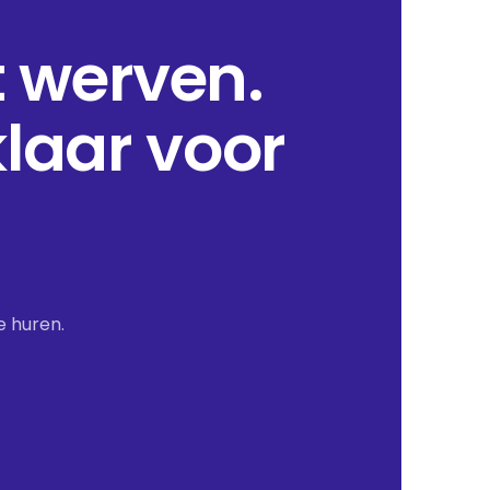
 werven.
laar voor
e huren.