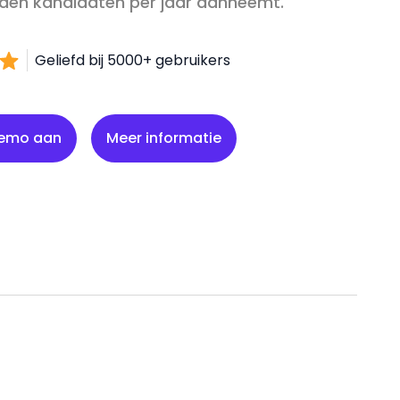
enden kandidaten per jaar aanneemt.
Geliefd bij 5000+ gebruikers
Meer informatie
demo aan
Meer informatie