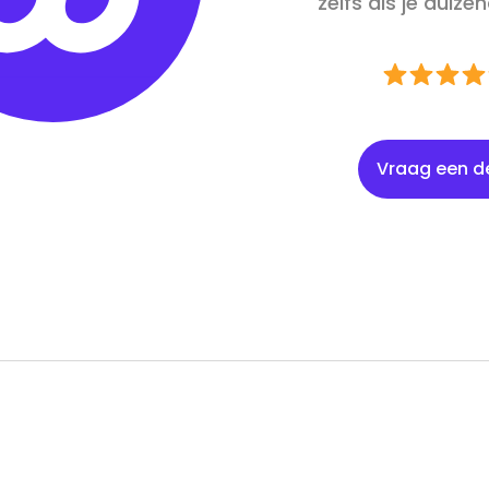
zelfs als je duiz
Vraag een 