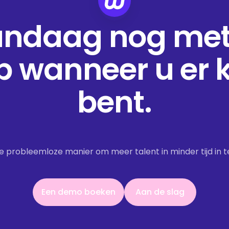
andaag nog met
p wanneer u er k
bent.
de probleemloze manier om meer talent in minder tijd in t
Een demo boeken
Aan de slag
Een demo boeken
Aan de slag