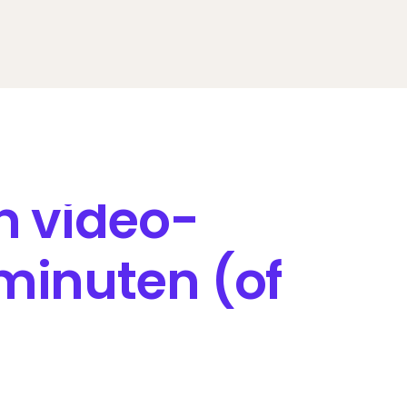
n video-
minuten (of