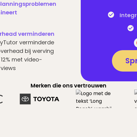
planningsproblemen
ineert
Integ
rhead verminderen
yTutor verminderde
verhead bij werving
 12% met video-
Sp
rviews
Merken die ons vertrouwen