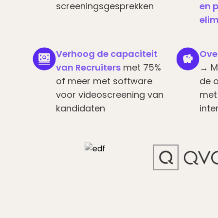
screeningsgesprekken
en 
visual
disabilities
elim
who
are
Verhoog de capaciteit
Ove
using
van Recruiters
met 75%
→ M
a
screen
of meer met software
de o
reader;
voor videoscreening van
met
Press
kandidaten
inte
Control-
F10
to
open
an
accessibility
menu.