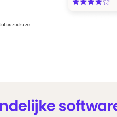
taties zodra ze
delijke softwar