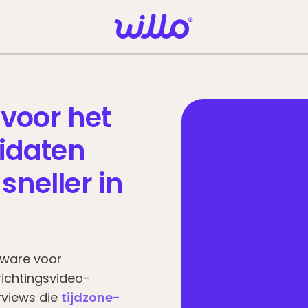
 voor het
idaten
sneller in
tware voor
ichtingsvideo-
rviews die
tijdzone-