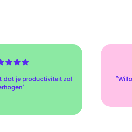
dat je productiviteit zal
"Will
erhogen"