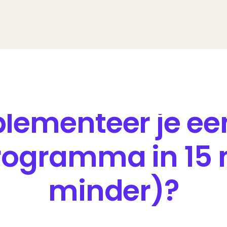
lementeer je ee
rogramma in 15 
minder)?