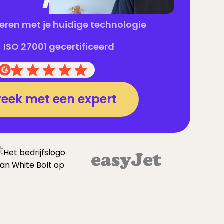
reren met je huidige technologie
ISO 27001 gecertificeerd
reek met een expert