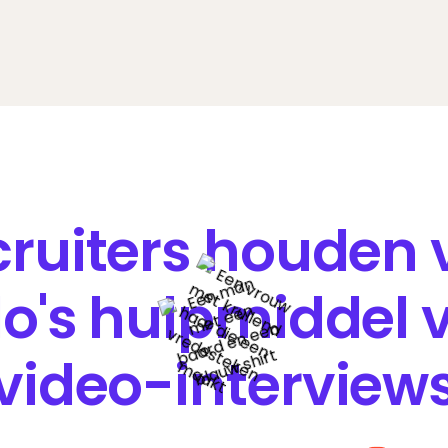
cruiters houden 
lo's hulpmiddel 
video-interview