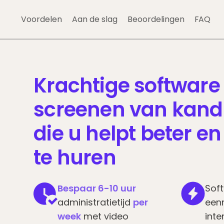
Please
note:
Voordelen
Aan de slag
Beoordelingen
FAQ
This
website
includes
an
Krachtige software
accessibility
system.
screenen van kand
Press
Control-
die u helpt beter en 
F11
to
te huren
adjust
the
website
Bespaar 6-10 uur
Sof
to
administratietijd
per
eenr
people
week
met video
inte
with