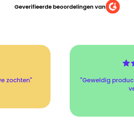
Geverifieerde beoordelingen van
 we zochten"
"Geweldig product 
v