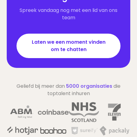
Spreek vandaag nog met een lid van ons
team
Laten we een moment vinden
om te chatten
Geliefd bij meer dan
5000 organisaties
die
toptalent inhuren