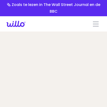
Please
🗞️ Zoals te lezen in The Wall Street Journal en de
note:
BBC
This
website
includes
an
accessibility
system.
HireVue vs
Willo
Talent Leaders stapten over naar Willo