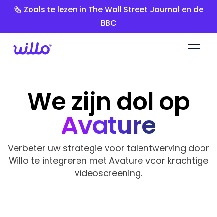
Please
🗞️ Zoals te lezen in The Wall Street Journal en de
note:
BBC
This
website
includes
an
accessibility
system.
We zijn dol op
Avature
Verbeter uw strategie voor talentwerving door
Willo te integreren met Avature voor krachtige
videoscreening.