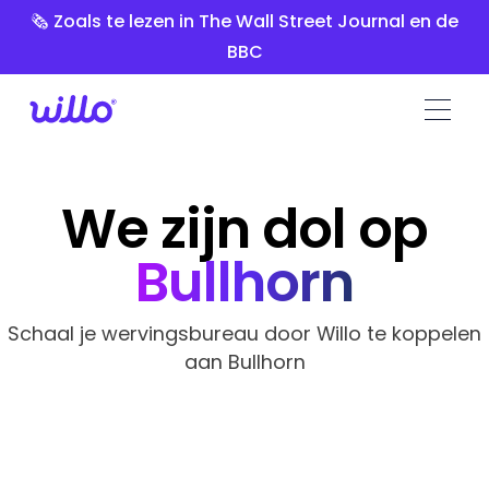
Please
🗞️ Zoals te lezen in The Wall Street Journal en de
note:
BBC
This
website
includes
an
accessibility
system.
We zijn dol op
Bullhorn
Schaal je wervingsbureau door Willo te koppelen
aan Bullhorn